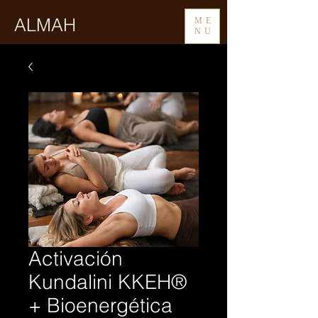
ALMAH
ME
NU
Activación
Kundalini KKEH®
+ Bioenergética