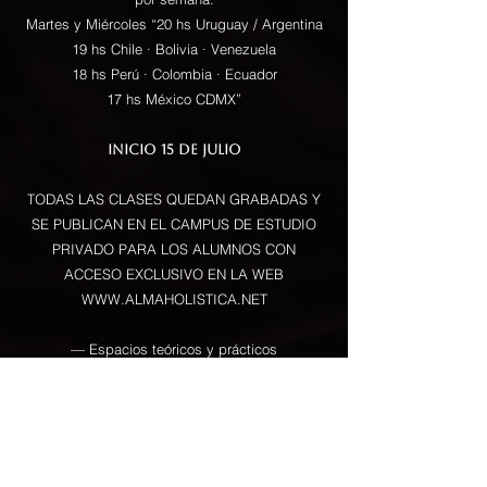
Martes y Miércoles “20 hs Uruguay / Argentina
19 hs Chile · Bolivia · Venezuela
18 hs Perú · Colombia · Ecuador
17 hs México CDMX”
Inicio 15 de Julio​
TODAS LAS CLASES QUEDAN GRABADAS Y
SE PUBLICAN EN EL CAMPUS DE ESTUDIO
PRIVADO PARA LOS ALUMNOS CON
ACCESO EXCLUSIVO EN LA WEB
WWW.ALMAHOLISTICA.NET
— Espacios teóricos y prácticos
— Supervisión progresiva
— Material teórico completo
— Acceso a grabaciones
— Ejercicios integrativos
— Comunidad privada de alumnos